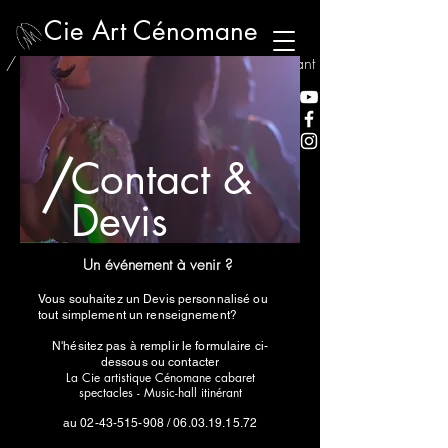
Cie Art Cénomane
/ Spectacles de Cabaret / Music-hall itinérant
/
Contact &
Devis
Un événement à venir ?
Vous souhaitez un Devis personnalisé ou
tout simplement un renseignement?
N'hésitez pas à remplir le formulaire ci-
dessous ou contacter
La Cie artistique Cénomane cabaret
spectacles - Music-hall itinérant
au
02-43-515-908
/
06.03.19.15.72